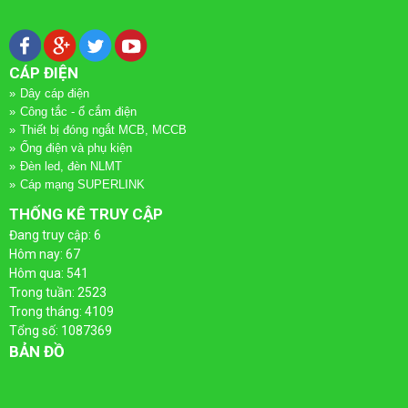
QUAY
DÂY
TÀI LIỆU
LẠI
CÁP
TIN TỨC
CÁP ĐIỆN
ĐIỆN
Dây cáp điện
DÂY
Công tắc - ổ cắm điện
LIÊN HỆ
Thiết bị đóng ngắt MCB, MCCB
QUAY
CÁP
ỐNG
Ống điện và phụ kiện
Đèn led, đèn NLMT
LẠI
ĐIỆN
ĐIỆN
Cáp mạng SUPERLINK
THỐNG KÊ TRUY CẬP
VÀ
CÁP
ỐNG
Đang truy cập: 6
PHỤ
Hôm nay: 67
ĐIỆN
ĐIỆN
Hôm qua: 541
KIỆN
Trong tuần: 2523
CADIVI
VÀ
Trong tháng: 4109
Tổng số: 1087369
QUAY
PHỤ
CÔNG
BẢN ĐỒ
CÁP
LẠI
KIỆN
TẮC
ĐIỆN