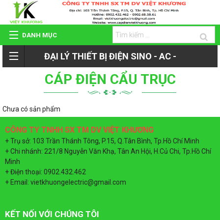
DANH MỤC
ĐẠI LÝ THIẾT BỊ ĐIỆN SINO - AC -
TRANG CHỦ
CÁP ĐIỆN CẨU TRỤC
ROMAN - TIẾN PHÁT
GIỚI THIỆU
Chưa có sản phẩm
QUAY
SẢN PHẨM
CÔNG TY TNHH SX TM DV VIỆT KHƯƠNG
+ Trụ sở: 103 Trần Thánh Tông, P.15, Q.Tân Bình, Tp.Hồ Chí Minh
LẠI
+ Chi nhánh: 221/8 Nguyễn Văn Khạ, Tân An Hội, H.Củ Chi, Tp.Hồ Chí
HỆ THỐNG ĐẠI LÝ
Minh
+ Điện thoại: 0902.432.462
SẢN
+ Email: vietkhuongelectric@gmail.com
DỰ ÁN - CÔNG TRÌNH
PHẨM
KẾT NỐI VỚI CHÚNG TÔI