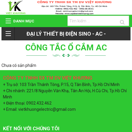
DANH MỤC
ĐẠI LÝ THIẾT BỊ ĐIỆN SINO - AC -
TRANG CHỦ
CÔNG TẮC Ổ CẮM AC
ROMAN - TIẾN PHÁT
GIỚI THIỆU
Chưa có sản phẩm
QUAY
SẢN PHẨM
CÔNG TY TNHH SX TM DV VIỆT KHƯƠNG
+ Trụ sở: 103 Trần Thánh Tông, P.15, Q.Tân Bình, Tp.Hồ Chí Minh
LẠI
+ Chi nhánh: 221/8 Nguyễn Văn Khạ, Tân An Hội, H.Củ Chi, Tp.Hồ Chí
HỆ THỐNG ĐẠI LÝ
Minh
+ Điện thoại: 0902.432.462
SẢN
+ Email: vietkhuongelectric@gmail.com
DỰ ÁN - CÔNG TRÌNH
PHẨM
KẾT NỐI VỚI CHÚNG TÔI