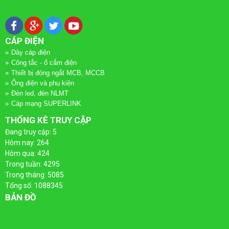
QUAY
DÂY
TÀI LIỆU
LẠI
CÁP
TIN TỨC
CÁP ĐIỆN
ĐIỆN
Dây cáp điện
DÂY
Công tắc - ổ cắm điện
LIÊN HỆ
Thiết bị đóng ngắt MCB, MCCB
QUAY
CÁP
ỐNG
Ống điện và phụ kiện
Đèn led, đèn NLMT
LẠI
ĐIỆN
ĐIỆN
Cáp mạng SUPERLINK
THỐNG KÊ TRUY CẬP
VÀ
CÁP
ỐNG
Đang truy cập: 5
PHỤ
Hôm nay: 264
ĐIỆN
ĐIỆN
Hôm qua: 424
KIỆN
Trong tuần: 4295
CADIVI
VÀ
Trong tháng: 5085
Tổng số: 1088345
QUAY
PHỤ
CÔNG
BẢN ĐỒ
CÁP
LẠI
KIỆN
TẮC
ĐIỆN