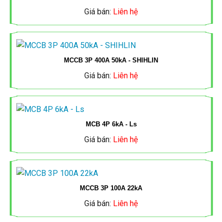
QUAY
DÂY
TÀI LIỆU
Giá bán:
Liên hệ
LẠI
CÁP
TIN TỨC
ĐIỆN
DÂY
MCCB 3P 400A 50kA - SHIHLIN
LIÊN HỆ
QUAY
CÁP
ỐNG
Giá bán:
Liên hệ
LẠI
ĐIỆN
ĐIỆN
VÀ
CÁP
ỐNG
MCB 4P 6kA - Ls
PHỤ
Giá bán:
Liên hệ
ĐIỆN
ĐIỆN
KIỆN
CADIVI
VÀ
QUAY
PHỤ
CÔNG
MCCB 3P 100A 22kA
CÁP
Giá bán:
Liên hệ
LẠI
KIỆN
TẮC
ĐIỆN