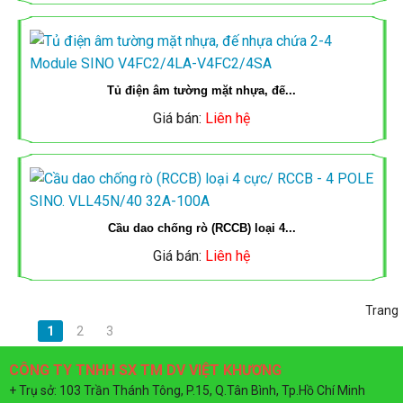
LƯỢNG
ĐIỆN
MẶT
-
TRỜI
THANG
Tủ điện âm tường mặt nhựa, đế...
Giá bán:
Liên hệ
MÁNG
CÁP
Cầu dao chống rò (RCCB) loại 4...
Giá bán:
Liên hệ
Trang
1
2
3
CÔNG TY TNHH SX TM DV VIỆT KHƯƠNG
+ Trụ sở: 103 Trần Thánh Tông, P.15, Q.Tân Bình, Tp.Hồ Chí Minh