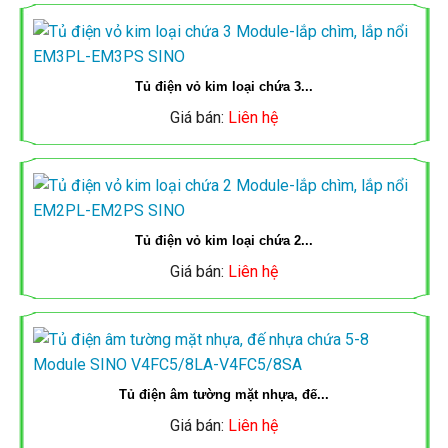
MÁNG
CÁP
ĐÈN
CÁP
MẠNG
LED
Tủ điện vỏ kim loại chứa 3...
SUPERLINK
Giá bán:
Liên hệ
MPE
TỦ
ĐIỆN
ỐNG
ĐÈN
SINO
GÂN
LED
Tủ điện vỏ kim loại chứa 2...
XOẮN
TIẾN
TỦ
Giá bán:
Liên hệ
HDPE
PHÁT
ĐIỆN
MPE
ĐÈN
Tủ điện âm tường mặt nhựa, đế...
NĂNG
TỦ
Giá bán:
Liên hệ