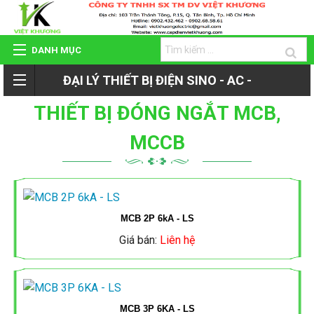
DANH MỤC
ĐẠI LÝ THIẾT BỊ ĐIỆN SINO - AC -
TRANG CHỦ
THIẾT BỊ ĐÓNG NGẮT MCB,
ROMAN - TIẾN PHÁT
GIỚI THIỆU
MCCB
QUAY
SẢN PHẨM
LẠI
MCB 2P 6kA - LS
HỆ THỐNG ĐẠI LÝ
Giá bán:
Liên hệ
SẢN
DỰ ÁN - CÔNG TRÌNH
PHẨM
MCB 3P 6KA - LS