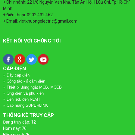
+ Chi nhánh: 221/8 Nguyễn Văn Khạ, Tân An Hội, H.Củ Chi, Tp.Hồ Chí
Minh
+ Điện thoại: 0902.432.462
+ Email: vietkhuongelectric@gmail.com
KẾT NỐI VỚI CHÚNG TÔI
CÁP ĐIỆN
Dây cáp điện
Công tắc - ổ cắm điện
Thiết bị đóng ngắt MCB, MCCB
Ống điện và phụ kiện
Đèn led, đèn NLMT
Cáp mạng SUPERLINK
THỐNG KÊ TRUY CẬP
Đang truy cập: 12
Hôm nay: 76
Hôm qua: 576