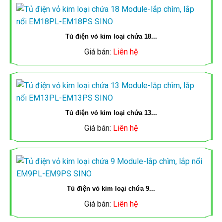
ỐNG
ĐÈN
CẨU
TẮC
MCB,
ĐÈN
ĐIỆN
NĂNG
Tủ điện vỏ kim loại chứa 18...
TRỤC
Ổ
MCCB
LED,
MPE
LƯỢNG
Giá bán:
Liên hệ
CẮM
SINO
ĐÈN
MẶT
ỐNG
PANASONIC
NĂNG
MCB,
TRỜI
ĐIỆN
LƯỢNG
CÔNG
MCCB
Tủ điện vỏ kim loại chứa 13...
TIẾN
QUAY
MẶT
TỦ
Giá bán:
Liên hệ
TẮC
MPE
PHÁT
LẠI
TRỜI
ĐIỆN,
Ổ
MCB,
THANG
CẮM
ĐÈN
TỦ
MCCB,
MÁNG
Tủ điện vỏ kim loại chứa 9...
AC
LED
ĐIỆN,
CONTACTER
Giá bán:
Liên hệ
CÁP
AC
THANG
LS