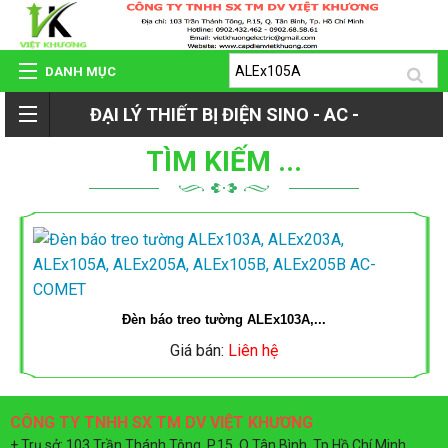
DANH MỤC
ĐẠI LÝ THIẾT BỊ ĐIỆN SINO - AC -
TRANG CHỦ
TÌM KIẾM ...
ROMAN - TIẾN PHÁT
GIỚI THIỆU
QUAY
SẢN PHẨM
LẠI
Đèn báo treo tường ALEx103A,...
HỆ THỐNG ĐẠI LÝ
Giá bán:
Liên hệ
SẢN
DỰ ÁN - CÔNG TRÌNH
PHẨM
CÔNG TY TNHH SX TM DV VIỆT KHƯƠNG
+ Trụ sở: 103 Trần Thánh Tông, P.15, Q.Tân Bình, Tp.Hồ Chí Minh