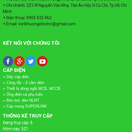
QUAY
DÂY
TÀI LIỆU
+ Chi nhánh: 221/8 Nguyễn Văn Khạ, Tân An Hội, H.Củ Chi, Tp.Hồ Chí
Minh
LẠI
CÁP
+ Điện thoại: 0902.432.462
TIN TỨC
+ Email: vietkhuongelectric@gmail.com
ĐIỆN
DÂY
LIÊN HỆ
KẾT NỐI VỚI CHÚNG TÔI
QUAY
CÁP
ỐNG
LẠI
ĐIỆN
ĐIỆN
VÀ
CÁP ĐIỆN
CÁP
ỐNG
Dây cáp điện
PHỤ
Công tắc - ổ cắm điện
ĐIỆN
ĐIỆN
Thiết bị đóng ngắt MCB, MCCB
KIỆN
Ống điện và phụ kiện
CADIVI
VÀ
Đèn led, đèn NLMT
Cáp mạng SUPERLINK
QUAY
PHỤ
CÔNG
THỐNG KÊ TRUY CẬP
CÁP
LẠI
Đang truy cập: 6
KIỆN
TẮC
ĐIỆN
Hôm nay: 521