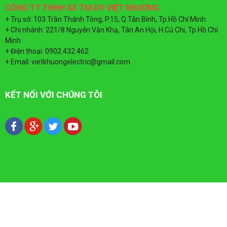
CÔNG TY TNHH SX TM DV VIỆT KHƯƠNG
CÁP MẠNG SUPERLINK
ĐÈN LED TIẾN
TỦ ĐIỆN MPE
+ Trụ sở: 103 Trần Thánh Tông, P.15, Q.Tân Bình, Tp.Hồ Chí Minh
+ Chi nhánh: 221/8 Nguyễn Văn Khạ, Tân An Hội, H.Củ Chi, Tp.Hồ Chí
ỐNG GÂN XOẮN HDPE
ĐÈN NĂNG LƯ
TỦ ĐIỆN - T
Minh
+ Điện thoại: 0902.432.462
+ Email: vietkhuongelectric@gmail.com
KẾT NỐI VỚI CHÚNG TÔI