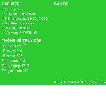
CÁP ĐIỆN
BẢN ĐỒ
 PHÁT
Dây cáp điện
Công tắc - ổ cắm điện
ỢNG MẶT TRỜI
HANG MÁNG CÁP
Thiết bị đóng ngắt MCB, MCCB
Ống điện và phụ kiện
Đèn led, đèn NLMT
Cáp mạng SUPERLINK
THỐNG KÊ TRUY CẬP
Đang truy cập: 32
Hôm nay: 216
Hôm qua: 576
Trong tuần: 2131
Trong tháng: 3717
Tổng số: 1086977
Copyright 2016 ©
ĐẠI LÝ THIẾT BỊ ĐIỆN SINO - 