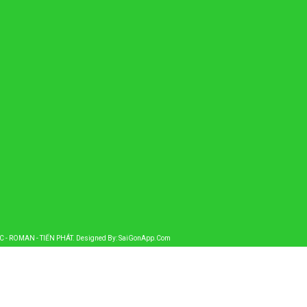
AC - ROMAN - TIẾN PHÁT
. Designed By:
SaiGonApp.Com