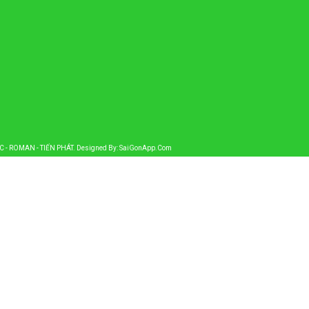
AC - ROMAN - TIẾN PHÁT
. Designed By:
SaiGonApp.Com