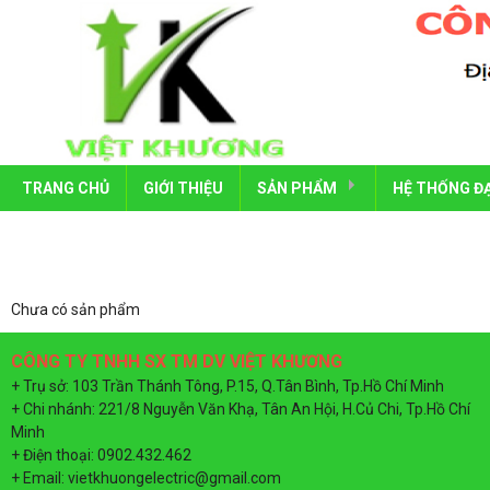
TRANG CHỦ
GIỚI THIỆU
SẢN PHẨM
HỆ THỐNG ĐẠ
DÂY CÁP ĐIỆN
CÁP ĐIỆN CAD
ỐNG ĐIỆN VÀ PHỤ KIỆN
CÁP ĐIỆN TÀ
ỐNG ĐIỆN SIN
Chưa có sản phẩm
CÔNG TẮC Ổ CẮM
CÁP ĐIỆN DAP
ỐNG ĐIỆN AC
CÔNG TẮC Ổ 
CÔNG TY TNHH SX TM DV VIỆT KHƯƠNG
THIẾT BỊ ĐÓNG NGẮT MCB, MCCB
CÁP ĐIỆN CẨ
ỐNG ĐIỆN NA
CÔNG TẮC Ổ 
MCB, MCCB S
+ Trụ sở: 103 Trần Thánh Tông, P.15, Q.Tân Bình, Tp.Hồ Chí Minh
+ Chi nhánh: 221/8 Nguyễn Văn Khạ, Tân An Hội, H.Củ Chi, Tp.Hồ Chí
ĐÈN LED, ĐÈN NĂNG LƯỢNG MẶT 
ỐNG ĐIỆN MP
CÔNG TẮC Ổ 
MCB, MCCB 
ĐÈN LED AC
Minh
+ Điện thoại: 0902.432.462
TỦ ĐIỆN, THANG MÁNG CÁP
ỐNG ĐIỆN TIẾ
MCB, MCCB, 
ĐÈN LED MPE
TỦ ĐIỆN SINO
+ Email: vietkhuongelectric@gmail.com