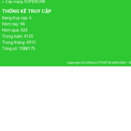
Cáp mạng SUPERLINK
 PHÁT
THỐNG KÊ TRUY CẬP
Đang truy cập: 6
ỢNG MẶT TRỜI
HANG MÁNG CÁP
Hôm nay: 94
Hôm qua: 424
Trong tuần: 4125
Trong tháng: 4915
Tổng số: 1088175
Copyright 2016 ©
ĐẠI LÝ THIẾT BỊ ĐIỆN SINO - 