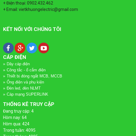
QUAY
DÂY
TÀI LIỆU
+ Điện thoại: 0902.432.462
+ Email: vietkhuongelectric@gmail.com
LẠI
CÁP
TIN TỨC
ĐIỆN
KẾT NỐI VỚI CHÚNG TÔI
DÂY
LIÊN HỆ
QUAY
CÁP
ỐNG
CÁP ĐIỆN
LẠI
ĐIỆN
ĐIỆN
Dây cáp điện
Công tắc - ổ cắm điện
VÀ
CÁP
ỐNG
Thiết bị đóng ngắt MCB, MCCB
Ống điện và phụ kiện
PHỤ
Đèn led, đèn NLMT
ĐIỆN
ĐIỆN
Cáp mạng SUPERLINK
KIỆN
CADIVI
VÀ
THỐNG KÊ TRUY CẬP
Đang truy cập: 4
QUAY
PHỤ
CÔNG
Hôm nay: 64
CÁP
Hôm qua: 424
LẠI
KIỆN
TẮC
Trong tuần: 4095
ĐIỆN