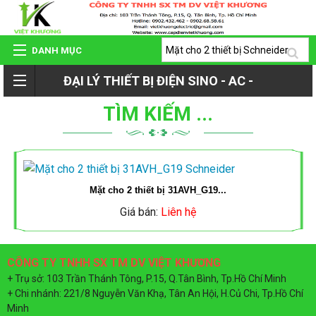
DANH MỤC
ĐẠI LÝ THIẾT BỊ ĐIỆN SINO - AC -
TRANG CHỦ
TÌM KIẾM ...
ROMAN - TIẾN PHÁT
GIỚI THIỆU
QUAY
SẢN PHẨM
Mặt cho 2 thiết bị 31AVH_G19...
LẠI
Giá bán:
Liên hệ
HỆ THỐNG ĐẠI LÝ
SẢN
CÔNG TY TNHH SX TM DV VIỆT KHƯƠNG
DỰ ÁN - CÔNG TRÌNH
+ Trụ sở: 103 Trần Thánh Tông, P.15, Q.Tân Bình, Tp.Hồ Chí Minh
PHẨM
+ Chi nhánh: 221/8 Nguyễn Văn Khạ, Tân An Hội, H.Củ Chi, Tp.Hồ Chí
Minh