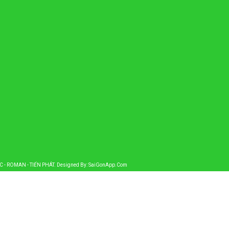
AC - ROMAN - TIẾN PHÁT
. Designed By:
SaiGonApp.Com