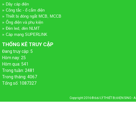
Dây cáp điện
 PHÁT
Công tắc - ổ cắm điện
Thiết bị đóng ngắt MCB, MCCB
ỢNG MẶT TRỜI
HANG MÁNG CÁP
Ống điện và phụ kiện
Đèn led, đèn NLMT
Cáp mạng SUPERLINK
THỐNG KÊ TRUY CẬP
Đang truy cập: 5
Hôm nay: 25
Hôm qua: 541
Trong tuần: 2481
Trong tháng: 4067
Tổng số: 1087327
Copyright 2016 ©
ĐẠI LÝ THIẾT BỊ ĐIỆN SINO - 