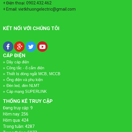
QUAY
DÂY
TÀI LIỆU
+ Điện thoại: 0902.432.462
+ Email: vietkhuongelectric@gmail.com
LẠI
CÁP
TIN TỨC
ĐIỆN
KẾT NỐI VỚI CHÚNG TÔI
DÂY
LIÊN HỆ
QUAY
CÁP
ỐNG
CÁP ĐIỆN
LẠI
ĐIỆN
ĐIỆN
Dây cáp điện
Công tắc - ổ cắm điện
VÀ
CÁP
ỐNG
Thiết bị đóng ngắt MCB, MCCB
Ống điện và phụ kiện
PHỤ
Đèn led, đèn NLMT
ĐIỆN
ĐIỆN
Cáp mạng SUPERLINK
KIỆN
CADIVI
VÀ
THỐNG KÊ TRUY CẬP
Đang truy cập: 9
QUAY
PHỤ
CÔNG
Hôm nay: 256
CÁP
Hôm qua: 424
LẠI
KIỆN
TẮC
Trong tuần: 4287
ĐIỆN