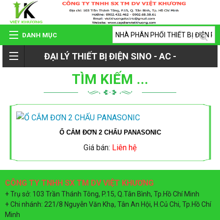
DANH MỤC
ĐẠI LÝ THIẾT BỊ ĐIỆN SINO - AC -
TRANG CHỦ
TÌM KIẾM ...
ROMAN - TIẾN PHÁT
GIỚI THIỆU
QUAY
SẢN PHẨM
Ổ CẮM ĐƠN 2 CHẤU PANASONIC
LẠI
Giá bán:
Liên hệ
HỆ THỐNG ĐẠI LÝ
SẢN
CÔNG TY TNHH SX TM DV VIỆT KHƯƠNG
DỰ ÁN - CÔNG TRÌNH
+ Trụ sở: 103 Trần Thánh Tông, P.15, Q.Tân Bình, Tp.Hồ Chí Minh
PHẨM
+ Chi nhánh: 221/8 Nguyễn Văn Khạ, Tân An Hội, H.Củ Chi, Tp.Hồ Chí
Minh