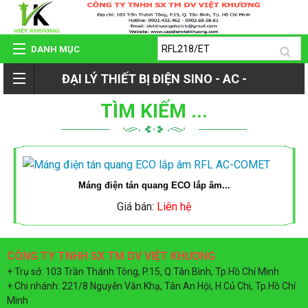
DANH MỤC
ĐẠI LÝ THIẾT BỊ ĐIỆN SINO - AC -
TRANG CHỦ
TÌM KIẾM ...
ROMAN - TIẾN PHÁT
GIỚI THIỆU
QUAY
SẢN PHẨM
Máng điện tán quang ECO lắp âm...
LẠI
Giá bán:
Liên hệ
HỆ THỐNG ĐẠI LÝ
SẢN
CÔNG TY TNHH SX TM DV VIỆT KHƯƠNG
DỰ ÁN - CÔNG TRÌNH
+ Trụ sở: 103 Trần Thánh Tông, P.15, Q.Tân Bình, Tp.Hồ Chí Minh
PHẨM
+ Chi nhánh: 221/8 Nguyễn Văn Khạ, Tân An Hội, H.Củ Chi, Tp.Hồ Chí
Minh