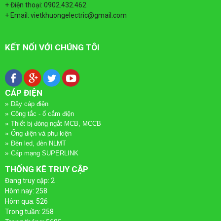
QUAY
DÂY
TÀI LIỆU
+ Điện thoại: 0902.432.462
+ Email: vietkhuongelectric@gmail.com
LẠI
CÁP
TIN TỨC
ĐIỆN
KẾT NỐI VỚI CHÚNG TÔI
DÂY
LIÊN HỆ
QUAY
CÁP
ỐNG
CÁP ĐIỆN
LẠI
ĐIỆN
ĐIỆN
Dây cáp điện
Công tắc - ổ cắm điện
VÀ
CÁP
ỐNG
Thiết bị đóng ngắt MCB, MCCB
Ống điện và phụ kiện
PHỤ
Đèn led, đèn NLMT
ĐIỆN
ĐIỆN
Cáp mạng SUPERLINK
KIỆN
CADIVI
VÀ
THỐNG KÊ TRUY CẬP
Đang truy cập: 2
QUAY
PHỤ
CÔNG
Hôm nay: 258
CÁP
Hôm qua: 526
LẠI
KIỆN
TẮC
Trong tuần: 258
ĐIỆN