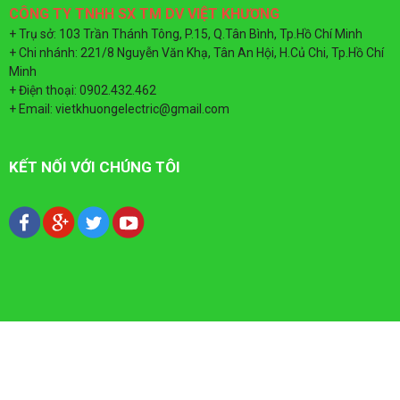
CÔNG TY TNHH SX TM DV VIỆT KHƯƠNG
CÁP MẠNG SUPERLINK
ĐÈN LED TIẾN
TỦ ĐIỆN MPE
+ Trụ sở: 103 Trần Thánh Tông, P.15, Q.Tân Bình, Tp.Hồ Chí Minh
+ Chi nhánh: 221/8 Nguyễn Văn Khạ, Tân An Hội, H.Củ Chi, Tp.Hồ Chí
ỐNG GÂN XOẮN HDPE
ĐÈN NĂNG LƯ
TỦ ĐIỆN - T
Minh
+ Điện thoại: 0902.432.462
+ Email: vietkhuongelectric@gmail.com
KẾT NỐI VỚI CHÚNG TÔI