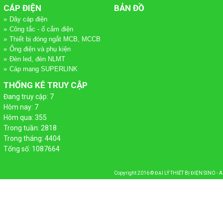
CÁP ĐIỆN
BẢN ĐỒ
 PHÁT
Dây cáp điện
Công tắc - ổ cắm điện
ỢNG MẶT TRỜI
HANG MÁNG CÁP
Thiết bị đóng ngắt MCB, MCCB
Ống điện và phụ kiện
Đèn led, đèn NLMT
Cáp mạng SUPERLINK
THỐNG KÊ TRUY CẬP
Đang truy cập: 7
Hôm nay: 7
Hôm qua: 355
Trong tuần: 2818
Trong tháng: 4404
Tổng số: 1087664
Copyright 2016 ©
ĐẠI LÝ THIẾT BỊ ĐIỆN SINO - 