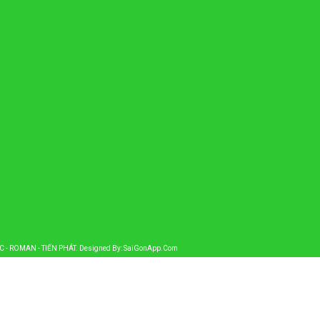
AC - ROMAN - TIẾN PHÁT
. Designed By:
SaiGonApp.Com