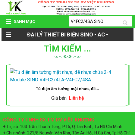
DANH MỤC
ĐẠI LÝ THIẾT BỊ ĐIỆN SINO - AC -
TRANG CHỦ
TÌM KIẾM ...
ROMAN - TIẾN PHÁT
GIỚI THIỆU
QUAY
SẢN PHẨM
LẠI
Tủ điện âm tường mặt nhựa, đế...
HỆ THỐNG ĐẠI LÝ
Giá bán:
Liên hệ
SẢN
DỰ ÁN - CÔNG TRÌNH
PHẨM
CÔNG TY TNHH SX TM DV VIỆT KHƯƠNG
+ Trụ sở: 103 Trần Thánh Tông, P.15, Q.Tân Bình, Tp.Hồ Chí Minh
+ Chi nhánh: 221/8 Nguyễn Văn Khạ, Tân An Hội, H.Củ Chi, Tp.Hồ Chí