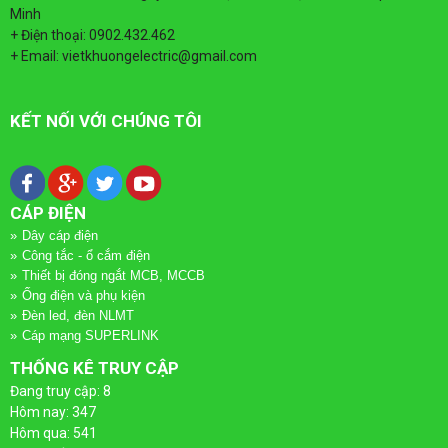
QUAY
DÂY
TÀI LIỆU
Minh
+ Điện thoại: 0902.432.462
LẠI
CÁP
+ Email: vietkhuongelectric@gmail.com
TIN TỨC
ĐIỆN
DÂY
KẾT NỐI VỚI CHÚNG TÔI
LIÊN HỆ
QUAY
CÁP
ỐNG
LẠI
ĐIỆN
ĐIỆN
CÁP ĐIỆN
VÀ
Dây cáp điện
CÁP
ỐNG
Công tắc - ổ cắm điện
PHỤ
Thiết bị đóng ngắt MCB, MCCB
ĐIỆN
ĐIỆN
Ống điện và phụ kiện
Đèn led, đèn NLMT
KIỆN
CADIVI
VÀ
Cáp mạng SUPERLINK
THỐNG KÊ TRUY CẬP
QUAY
PHỤ
CÔNG
Đang truy cập: 8
CÁP
Hôm nay: 347
LẠI
KIỆN
TẮC
Hôm qua: 541
ĐIỆN