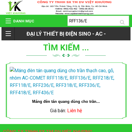
DANH MỤC
ĐẠI LÝ THIẾT BỊ ĐIỆN SINO - AC -
TRANG CHỦ
TÌM KIẾM ...
ROMAN - TIẾN PHÁT
GIỚI THIỆU
QUAY
SẢN PHẨM
LẠI
HỆ THỐNG ĐẠI LÝ
Máng đèn tán quang dùng cho trần...
SẢN
Giá bán:
Liên hệ
DỰ ÁN - CÔNG TRÌNH
PHẨM
CÔNG TY TNHH SX TM DV VIỆT KHƯƠNG