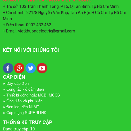
QUAY
DÂY
TÀI LIỆU
+ Trụ sở: 103 Trần Thánh Tông, P.15, Q.Tân Bình, Tp.Hồ Chí Minh
+ Chi nhánh: 221/8 Nguyễn Văn Khạ, Tân An Hội, H.Củ Chi, Tp.Hồ Chí
LẠI
CÁP
Minh
TIN TỨC
+ Điện thoại: 0902.432.462
ĐIỆN
+ Email: vietkhuongelectric@gmail.com
DÂY
LIÊN HỆ
QUAY
CÁP
ỐNG
KẾT NỐI VỚI CHÚNG TÔI
LẠI
ĐIỆN
ĐIỆN
VÀ
CÁP
ỐNG
CÁP ĐIỆN
PHỤ
Dây cáp điện
ĐIỆN
ĐIỆN
Công tắc - ổ cắm điện
KIỆN
Thiết bị đóng ngắt MCB, MCCB
CADIVI
VÀ
Ống điện và phụ kiện
Đèn led, đèn NLMT
QUAY
PHỤ
CÔNG
Cáp mạng SUPERLINK
CÁP
LẠI
THỐNG KÊ TRUY CẬP
KIỆN
TẮC
ĐIỆN
Đang truy cập: 10