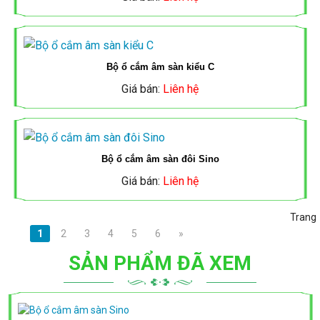
ỐNG
ĐÈN
CẨU
TẮC
MCB,
ĐÈN
ĐIỆN
NĂNG
TRỤC
Ổ
MCCB
LED,
MPE
Bộ ổ cắm âm sàn kiểu C
LƯỢNG
CẮM
SINO
ĐÈN
Giá bán:
Liên hệ
MẶT
ỐNG
PANASONIC
NĂNG
MCB,
TRỜI
ĐIỆN
LƯỢNG
CÔNG
MCCB
Bộ ổ cắm âm sàn đôi Sino
TIẾN
QUAY
MẶT
TỦ
Giá bán:
Liên hệ
TẮC
MPE
PHÁT
LẠI
TRỜI
ĐIỆN,
Ổ
Trang
MCB,
1
2
3
4
5
6
»
THANG
CẮM
ĐÈN
TỦ
SẢN PHẨM ĐÃ XEM
MCCB,
MÁNG
AC
LED
ĐIỆN,
CONTACTER
CÁP
AC
THANG
LS