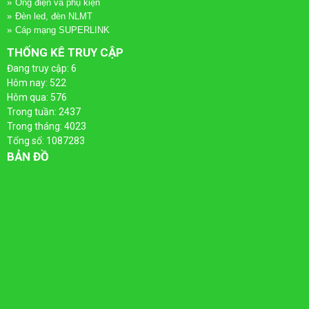
Ống điện và phụ kiện
LƯỢNG
ĐIỆN
Đèn led, đèn NLMT
Cáp mạng SUPERLINK
MẶT
-
THỐNG KÊ TRUY CẬP
TRỜI
THANG
Đang truy cập: 6
Hôm nay: 522
MÁNG
Hôm qua: 576
Trong tuần: 2437
CÁP
Trong tháng: 4023
Tổng số: 1087283
BẢN ĐỒ