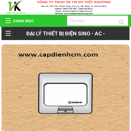
DANH MỤC
ĐẠI LÝ THIẾT BỊ ĐIỆN SINO - AC -
TRANG CHỦ
ROMAN - TIẾN PHÁT
GIỚI THIỆU
QUAY
SẢN PHẨM
LẠI
HỆ THỐNG ĐẠI LÝ
SẢN
DỰ ÁN - CÔNG TRÌNH
PHẨM