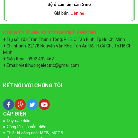
Bộ ổ cắm âm sàn Sino
MÁNG
CÁP
ĐÈN
Giá bán:
Liên hệ
CÁP
MẠNG
LED
CÔNG TY TNHH SX TM DV VIỆT KHƯƠNG
SUPERLINK
MPE
TỦ
+ Trụ sở: 103 Trần Thánh Tông, P.15, Q.Tân Bình, Tp.Hồ Chí Minh
+ Chi nhánh: 221/8 Nguyễn Văn Khạ, Tân An Hội, H.Củ Chi, Tp.Hồ Chí
ĐIỆN
ỐNG
Minh
ĐÈN
+ Điện thoại: 0902.432.462
SINO
GÂN
+ Email: vietkhuongelectric@gmail.com
LED
XOẮN
TIẾN
TỦ
KẾT NỐI VỚI CHÚNG TÔI
HDPE
PHÁT
ĐIỆN
MPE
CÁP ĐIỆN
ĐÈN
Dây cáp điện
NĂNG
TỦ
Công tắc - ổ cắm điện
Thiết bị đóng ngắt MCB, MCCB