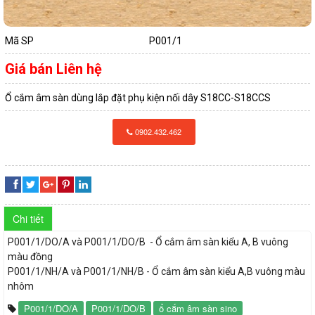
QUAY
DÂY
TÀI LIỆU
LẠI
CÁP
Mã SP
P001/1
TIN TỨC
ĐIỆN
Giá bán
Liên hệ
DÂY
Ổ cắm âm sàn dùng lắp đặt phụ kiện nối dây S18CC-S18CCS
LIÊN HỆ
QUAY
CÁP
ỐNG
0902.432.462
LẠI
ĐIỆN
ĐIỆN
VÀ
CÁP
ỐNG
PHỤ
ĐIỆN
ĐIỆN
Chi tiết
KIỆN
CADIVI
VÀ
P001/1/DO/A và P001/1/DO/B - Ổ cắm âm sàn kiểu A, B vuông
màu đồng
QUAY
PHỤ
CÔNG
P001/1/NH/A và P001/1/NH/B - Ổ cắm âm sàn kiểu A,B vuông màu
CÁP
nhôm
LẠI
KIỆN
TẮC
ĐIỆN
P001/1/DO/A
P001/1/DO/B
ổ cắm âm sàn sino