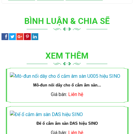
Ổ
TÀI
ỐNG
CÔNG
CẮM
BÌNH LUẬN & CHIA SẼ
TRƯỜNG
ĐIỆN
TẮC
QUAY
THÀNH
SINO
Ổ
C
THIẾT
LẠI
CẮM
BỊ
CÁP
ỐNG
XEM THÊM
ĐÓNG
ĐIỆN
ĐIỆN
CÔNG
THIẾT
NGẮT
DAPHACO
AC
TẮC
BỊ
MCB,
Mô-đun nối dây cho ổ cắm âm sàn...
-
Ổ
ĐÓNG
Giá bán:
Liên hệ
ỐNG
MCCB
LION
CẮM
NGẮT
ĐIỆN
QUAY
SINO
MCB,
ĐÈN
CÁP
NANO
Đế ổ cắm âm sàn DAS hiệu SINO
LẠI
MCCB
LED,
ĐIỆN
CÔNG
Giá bán:
Liên hệ