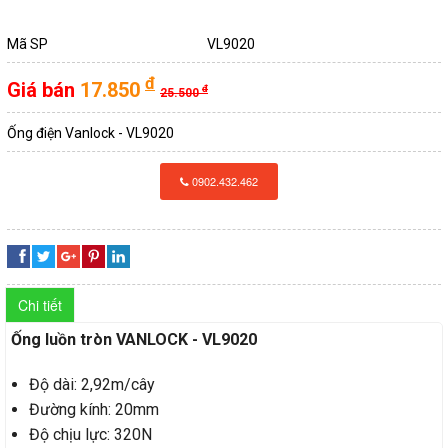
QUAY
DÂY
TÀI LIỆU
Mã SP
VL9020
LẠI
CÁP
TIN TỨC
đ
Giá bán
17.850
ĐIỆN
đ
25.500
DÂY
Ống điện Vanlock - VL9020
LIÊN HỆ
QUAY
CÁP
ỐNG
0902.432.462
LẠI
ĐIỆN
ĐIỆN
VÀ
CÁP
ỐNG
PHỤ
ĐIỆN
ĐIỆN
Chi tiết
KIỆN
CADIVI
VÀ
Ống luồn tròn VANLOCK - VL9020
QUAY
PHỤ
CÔNG
Độ dài: 2,92m/cây
CÁP
Đường kính: 20mm
LẠI
KIỆN
TẮC
Độ chịu lực: 320N
ĐIỆN