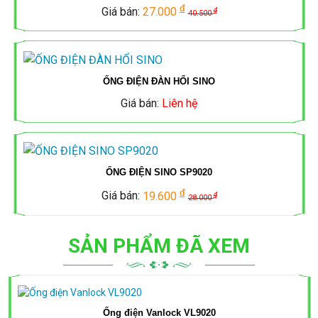
đ
Giá bán:
27.000
đ
40.500
MÁNG
CÁP
ĐÈN
CÁP
MẠNG
LED
SUPERLINK
ỐNG ĐIỆN ĐÀN HỔI SINO
MPE
TỦ
Giá bán:
Liên hệ
ĐIỆN
ỐNG
ĐÈN
SINO
GÂN
LED
ỐNG ĐIỆN SINO SP9020
XOẮN
TIẾN
TỦ
đ
Giá bán:
19.600
đ
28.000
HDPE
PHÁT
ĐIỆN
SẢN PHẨM ĐÃ XEM
MPE
ĐÈN
NĂNG
TỦ
Ống điện Vanlock VL9020