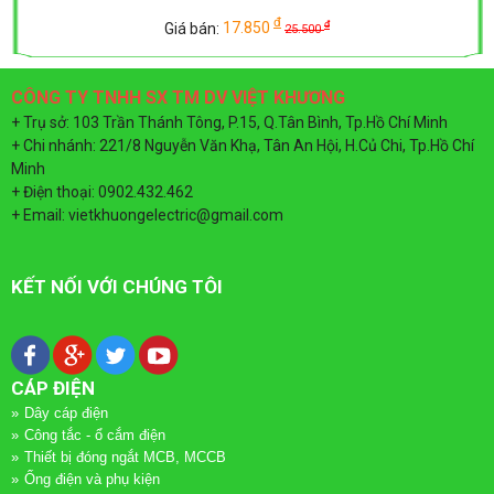
LƯỢNG
ĐIỆN
đ
Giá bán:
17.850
đ
25.500
MẶT
-
CÔNG TY TNHH SX TM DV VIỆT KHƯƠNG
TRỜI
THANG
+ Trụ sở: 103 Trần Thánh Tông, P.15, Q.Tân Bình, Tp.Hồ Chí Minh
MÁNG
+ Chi nhánh: 221/8 Nguyễn Văn Khạ, Tân An Hội, H.Củ Chi, Tp.Hồ Chí
Minh
CÁP
+ Điện thoại: 0902.432.462
+ Email: vietkhuongelectric@gmail.com
KẾT NỐI VỚI CHÚNG TÔI
CÁP ĐIỆN
Dây cáp điện
Công tắc - ổ cắm điện
Thiết bị đóng ngắt MCB, MCCB
Ống điện và phụ kiện