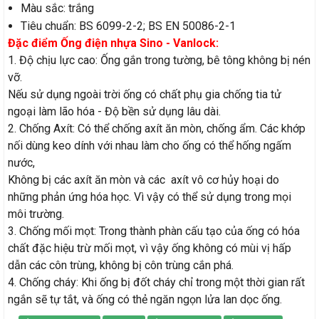
Màu sắc: trắng
Ổ
TÀI
ỐNG
CÔNG
Tiêu chuẩn: BS 6099-2-2; BS EN 50086-2-1
CẮM
Đặc điểm Ống điện nhựa Sino - Vanlock:
TRƯỜNG
ĐIỆN
TẮC
1. Độ chịu lực cao: Ống gắn trong tường, bê tông không bị nén
vỡ.
QUAY
THÀNH
SINO
Ổ
C
THIẾT
Nếu sử dụng ngoài trời ống có chất phụ gia chống tia tử
LẠI
CẮM
ngoại làm lão hóa - Độ bền sử dụng lâu dài.
BỊ
CÁP
ỐNG
2. Chống Axít: Có thể chống axít ăn mòn, chống ẩm. Các khớp
ĐÓNG
nối dùng keo dính với nhau làm cho ống có thể hống ngấm
ĐIỆN
ĐIỆN
CÔNG
THIẾT
nước,
NGẮT
Không bị các axít ăn mòn và các axít vô cơ hủy hoại do
DAPHACO
AC
TẮC
BỊ
những phản ứng hóa học. Vì vậy có thể sử dụng trong mọi
MCB,
-
Ổ
ĐÓNG
môi trường.
ỐNG
3. Chống mối mọt: Trong thành phàn cấu tạo của ống có hóa
MCCB
LION
CẮM
NGẮT
chất đặc hiệu trừ mối mọt, vì vậy ống không có mùi vị hấp
ĐIỆN
dẫn các côn trùng, không bị côn trùng cắn phá.
QUAY
SINO
MCB,
ĐÈN
4. Chống cháy: Khi ống bị đốt cháy chỉ trong một thời gian rất
CÁP
NANO
ngắn sẽ tự tắt, và ống có thẻ ngăn ngọn lửa lan dọc ống.
LẠI
MCCB
LED,
ĐIỆN
CÔNG