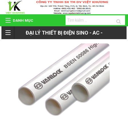
DANH MỤC
ĐẠI LÝ THIẾT BỊ ĐIỆN SINO - AC -
TRANG CHỦ
ROMAN - TIẾN PHÁT
GIỚI THIỆU
QUAY
SẢN PHẨM
LẠI
HỆ THỐNG ĐẠI LÝ
SẢN
DỰ ÁN - CÔNG TRÌNH
PHẨM