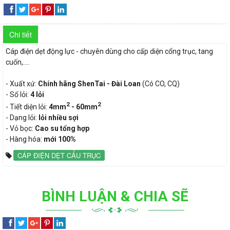
Ổ
TÀI
ỐNG
CÔNG
CẮM
Chi tiết
TRƯỜNG
ĐIỆN
TẮC
Cáp điện dẹt động lực - chuyên dùng cho cấp diện cổng trục, tang
QUAY
THÀNH
SINO
Ổ
C
THIẾT
cuốn,....
LẠI
CẮM
BỊ
- Xuất xứ:
Chính hãng ShenTai - Đài Loan
(Có CO, CQ)
CÁP
ỐNG
- Số lỏi:
4 lỏi
ĐÓNG
2
2
- Tiết diện lỏi:
4mm
- 60mm
ĐIỆN
ĐIỆN
CÔNG
THIẾT
- Dạng lỏi:
lỏi nhiều sợi
NGẮT
- Vỏ bọc:
Cao su tổng hợp
DAPHACO
AC
TẮC
BỊ
- Hàng hóa:
mới 100%
MCB,
-
Ổ
ĐÓNG
CÁP ĐIỆN DẸT CẨU TRỤC
ỐNG
MCCB
LION
CẮM
NGẮT
ĐIỆN
BÌNH LUẬN & CHIA SẼ
QUAY
SINO
MCB,
ĐÈN
CÁP
NANO
LẠI
MCCB
LED,
ĐIỆN
CÔNG