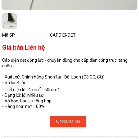
QUAY
DÂY
TÀI LIỆU
LẠI
CÁP
TIN TỨC
ĐIỆN
DÂY
Mã SP
CAPDIENDET
LIÊN HỆ
QUAY
CÁP
Giá bán
Liên hệ
ỐNG
LẠI
ĐIỆN
ĐIỆN
Cáp điện dẹt động lực - chuyên dùng cho cấp diện cổng trục, tang
cuốn,....
VÀ
- Xuất xứ: Chính hãng ShenTai - Đài Loan (Có CO, CQ)
CÁP
ỐNG
- Số lỏi: 4 lỏi
PHỤ
2
2
- Tiết diện lỏi: 4mm
- 60mm
ĐIỆN
ĐIỆN
- Dạng lỏi: lỏi nhiều sợi
KIỆN
- Vỏ bọc: Cao su tổng hợp
CADIVI
VÀ
- Hàng hóa: mới 100%
QUAY
PHỤ
CÔNG
0902.432.462
CÁP
LẠI
KIỆN
TẮC
ĐIỆN