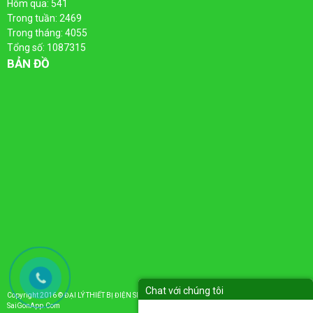
Hôm qua: 541
Trong tuần: 2469
Trong tháng: 4055
Tổng số: 1087315
BẢN ĐỒ
Chat với chúng tôi
Copyright 2016 ©
ĐẠI LÝ THIẾT BỊ ĐIỆN SINO - AC - ROMAN - TIẾN PHÁT
. Designed By:
SaiGonApp.Com