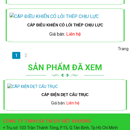
MÁNG
CÁP
ĐÈN
CÁP
MẠNG
LED
CÁP ĐIỀU KHIỂN CÓ LỎI THÉP CHỊU LỰC
SUPERLINK
Giá bán:
Liên hệ
MPE
TỦ
ĐIỆN
ỐNG
Trang
ĐÈN
1
2
SINO
GÂN
SẢN PHẨM ĐÃ XEM
LED
XOẮN
TIẾN
TỦ
HDPE
PHÁT
ĐIỆN
CÁP ĐIỆN DẸT CẨU TRỤC
MPE
Giá bán:
Liên hệ
ĐÈN
NĂNG
TỦ
CÔNG TY TNHH SX TM DV VIỆT KHƯƠNG
+ Trụ sở: 103 Trần Thánh Tông, P.15, Q.Tân Bình, Tp.Hồ Chí Minh