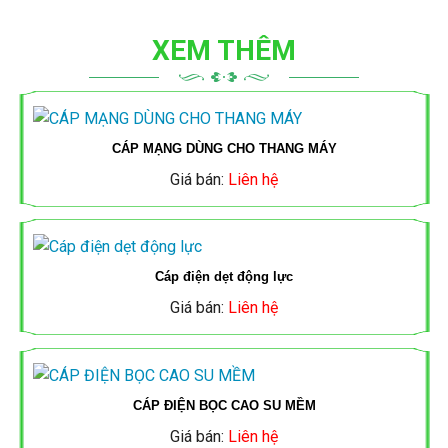
ỐNG
ĐÈN
CẨU
TẮC
MCB,
ĐÈN
XEM THÊM
ĐIỆN
NĂNG
TRỤC
Ổ
MCCB
LED,
MPE
LƯỢNG
CẮM
SINO
ĐÈN
MẶT
CÁP MẠNG DÙNG CHO THANG MÁY
ỐNG
PANASONIC
NĂNG
MCB,
Giá bán:
Liên hệ
TRỜI
ĐIỆN
LƯỢNG
CÔNG
MCCB
TIẾN
QUAY
MẶT
TỦ
TẮC
MPE
Cáp điện dẹt động lực
PHÁT
LẠI
TRỜI
ĐIỆN,
Ổ
Giá bán:
Liên hệ
MCB,
THANG
CẮM
ĐÈN
TỦ
MCCB,
MÁNG
AC
LED
ĐIỆN,
CONTACTER
CÁP ĐIỆN BỌC CAO SU MỀM
CÁP
AC
THANG
Giá bán:
Liên hệ
LS