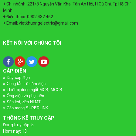
LƯỢNG
ĐIỆN
+ Chi nhánh: 221/8 Nguyễn Văn Khạ, Tân An Hội, H.Củ Chi, Tp.Hồ Chí
Minh
MẶT
-
+ Điện thoại: 0902.432.462
+ Email: vietkhuongelectric@gmail.com
TRỜI
THANG
MÁNG
KẾT NỐI VỚI CHÚNG TÔI
CÁP
CÁP ĐIỆN
Dây cáp điện
Công tắc - ổ cắm điện
Thiết bị đóng ngắt MCB, MCCB
Ống điện và phụ kiện
Đèn led, đèn NLMT
Cáp mạng SUPERLINK
THỐNG KÊ TRUY CẬP
Đang truy cập: 5
Hôm nay: 13