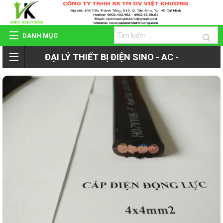
DANH MỤC
ĐẠI LÝ THIẾT BỊ ĐIỆN SINO - AC -
TRANG CHỦ
ROMAN - TIẾN PHÁT
GIỚI THIỆU
QUAY
SẢN PHẨM
LẠI
HỆ THỐNG ĐẠI LÝ
SẢN
DỰ ÁN - CÔNG TRÌNH
PHẨM