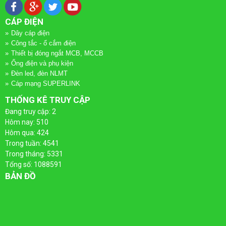
LƯỢNG
ĐIỆN
CÁP ĐIỆN
MẶT
-
Dây cáp điện
Công tắc - ổ cắm điện
TRỜI
THANG
Thiết bị đóng ngắt MCB, MCCB
Ống điện và phụ kiện
MÁNG
Đèn led, đèn NLMT
Cáp mạng SUPERLINK
CÁP
THỐNG KÊ TRUY CẬP
Đang truy cập: 2
Hôm nay: 510
Hôm qua: 424
Trong tuần: 4541
Trong tháng: 5331
Tổng số: 1088591
BẢN ĐỒ