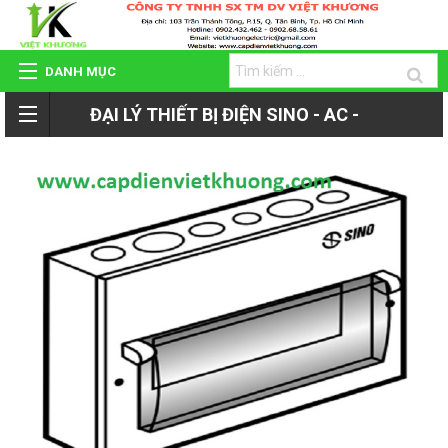
DANH MỤC
ĐẠI LÝ THIẾT BỊ ĐIỆN SINO - AC -
TRANG CHỦ
ROMAN - TIẾN PHÁT
GIỚI THIỆU
QUAY
SẢN PHẨM
LẠI
HỆ THỐNG ĐẠI LÝ
SẢN
DỰ ÁN - CÔNG TRÌNH
PHẨM