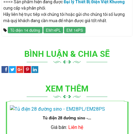
===> Sản phẩm hiện đang được
Đại lý Thiết Bị Điện Việt Khương
Ổ
cung cấp và phân phối.
TÀI
ỐNG
CÔNG
Hãy liên hệ trực tiêp với chúng tôi hoặc gửi cho chúng tôi số lượng
CẮM
mà quý khách đang cần mua để nhận được giá tốt nhất.
TRƯỜNG
ĐIỆN
TẮC
Tủ điện 14 đường
EM14PL
EM 14PS
QUAY
THÀNH
SINO
Ổ
C
THIẾT
LẠI
CẮM
BỊ
CÁP
ỐNG
BÌNH LUẬN & CHIA SẼ
ĐÓNG
ĐIỆN
ĐIỆN
CÔNG
THIẾT
NGẮT
DAPHACO
AC
TẮC
BỊ
MCB,
XEM THÊM
-
Ổ
ĐÓNG
ỐNG
MCCB
LION
CẮM
NGẮT
ĐIỆN
QUAY
SINO
MCB,
ĐÈN
Tủ điện 28 đường sino -...
CÁP
NANO
LẠI
MCCB
Giá bán:
Liên hệ
LED,
ĐIỆN
CÔNG