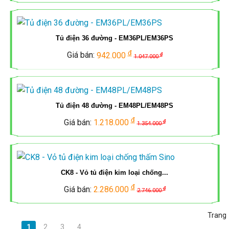
ỐNG
ĐÈN
CẨU
TẮC
MCB,
ĐÈN
ĐIỆN
NĂNG
Tủ điện 36 đường - EM36PL/EM36PS
TRỤC
Ổ
MCCB
LED,
MPE
LƯỢNG
đ
Giá bán:
942.000
đ
1.047.000
CẮM
SINO
ĐÈN
MẶT
ỐNG
PANASONIC
NĂNG
MCB,
TRỜI
ĐIỆN
LƯỢNG
Tủ điện 48 đường - EM48PL/EM48PS
CÔNG
MCCB
đ
TIẾN
Giá bán:
1.218.000
đ
QUAY
1.354.000
MẶT
TỦ
TẮC
MPE
PHÁT
LẠI
TRỜI
ĐIỆN,
Ổ
MCB,
THANG
CK8 - Vỏ tủ điện kim loại chống...
CẮM
ĐÈN
TỦ
MCCB,
đ
Giá bán:
2.286.000
đ
MÁNG
2.746.000
AC
LED
ĐIỆN,
CONTACTER
CÁP
Trang
AC
THANG
1
2
3
4
LS