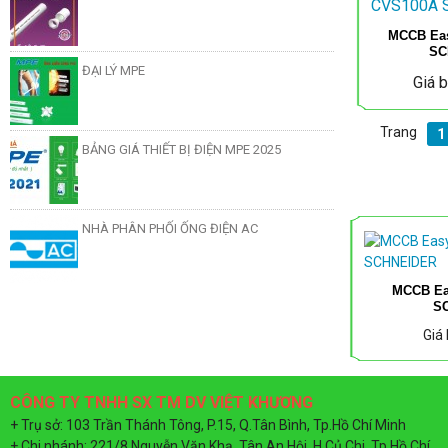
MCCB Ea
SC
ĐẠI LÝ MPE
Giá 
Trang
1
BẢNG GIÁ THIẾT BỊ ĐIỆN MPE 2025
NHÀ PHÂN PHỐI ỐNG ĐIỆN AC
MCCB Ea
S
Giá
ỐNG ĐIỆN COMET D20
CÔNG TY TNHH SX TM DV VIỆT KHƯƠNG
+ Trụ sở: 103 Trần Thánh Tông, P.15, Q.Tân Bình, Tp.Hồ Chí Minh
+ Chi nhánh: 221/8 Nguyễn Văn Khạ, Tân An Hội, H.Củ Chi, Tp.Hồ Chí