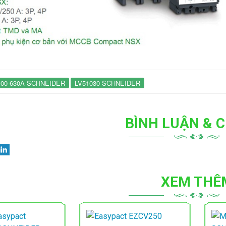
 PHÁT
ỢNG MẶT TRỜI
HANG MÁNG CÁP
00-630A SCHNEIDER
LV51030 SCHNEIDER
BÌNH LUẬN & C
XEM THÊ