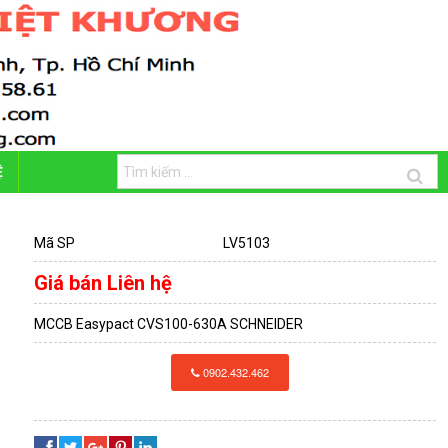
Ệ
Mã SP
LV5103
Giá bán
Liên hệ
MCCB Easypact CVS100-630A SCHNEIDER
0902.432.462