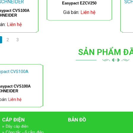
Easypact EZCV250
sypact CVS100A
Giá bán:
Liên hệ
HNEIDER
bán:
Liên hệ
2
3
SẢN PHẨM Đ
sypact CVS100A
CHNEIDER
 bán:
Liên hệ
CÁP ĐIỆN
BẢN ĐỒ
Dây cáp điện
Công tắc - ổ cắm điện