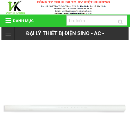
DANH MỤC
ĐẠI LÝ THIẾT BỊ ĐIỆN SINO - AC -
TRANG CHỦ
ROMAN - TIẾN PHÁT
GIỚI THIỆU
QUAY
SẢN PHẨM
LẠI
HỆ THỐNG ĐẠI LÝ
SẢN
DỰ ÁN - CÔNG TRÌNH
PHẨM