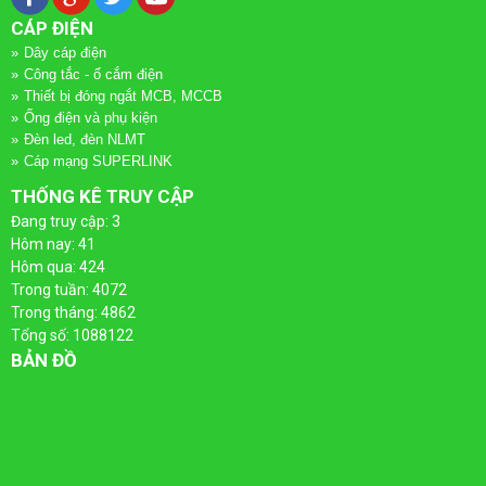
LƯỢNG
ĐIỆN
CÁP ĐIỆN
MẶT
-
Dây cáp điện
Công tắc - ổ cắm điện
TRỜI
THANG
Thiết bị đóng ngắt MCB, MCCB
Ống điện và phụ kiện
Đèn led, đèn NLMT
MÁNG
Cáp mạng SUPERLINK
CÁP
THỐNG KÊ TRUY CẬP
Đang truy cập: 3
Hôm nay: 41
Hôm qua: 424
Trong tuần: 4072
Trong tháng: 4862
Tổng số: 1088122
BẢN ĐỒ