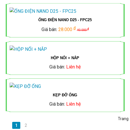
ỐNG
ĐÈN
CẨU
TẮC
MCB,
ĐÈN
ĐIỆN
NĂNG
ỐNG ĐIỆN NANO D25 - FPC25
TRỤC
Ổ
MCCB
LED,
MPE
đ
Giá bán:
28.000
đ
LƯỢNG
40.000
CẮM
SINO
ĐÈN
MẶT
ỐNG
PANASONIC
NĂNG
MCB,
TRỜI
ĐIỆN
HỘP NỐI + NẮP
LƯỢNG
CÔNG
MCCB
Giá bán:
Liên hệ
TIẾN
QUAY
MẶT
TỦ
TẮC
MPE
PHÁT
LẠI
TRỜI
ĐIỆN,
Ổ
MCB,
KẸP ĐỠ ỐNG
THANG
CẮM
ĐÈN
TỦ
Giá bán:
Liên hệ
MCCB,
MÁNG
AC
LED
ĐIỆN,
CONTACTER
Trang
CÁP
AC
THANG
1
2
LS