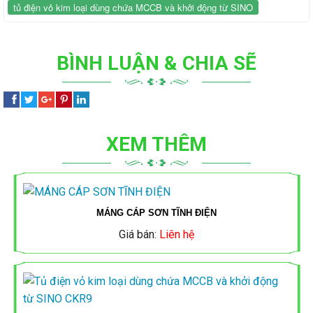
tủ điện vỏ kim loại dùng chứa MCCB và khởi động từ SINO
Ổ
TÀI
ỐNG
CÔNG
CẮM
TRƯỜNG
ĐIỆN
TẮC
BÌNH LUẬN & CHIA SẼ
QUAY
THÀNH
SINO
Ổ
C
THIẾT
LẠI
CẮM
BỊ
CÁP
ỐNG
ĐÓNG
XEM THÊM
ĐIỆN
ĐIỆN
CÔNG
THIẾT
NGẮT
DAPHACO
AC
TẮC
BỊ
MCB,
-
Ổ
ĐÓNG
MÁNG CÁP SƠN TĨNH ĐIỆN
ỐNG
MCCB
Giá bán:
Liên hệ
LION
CẮM
NGẮT
ĐIỆN
QUAY
SINO
MCB,
ĐÈN
CÁP
NANO
LẠI
MCCB
LED,
ĐIỆN
CÔNG