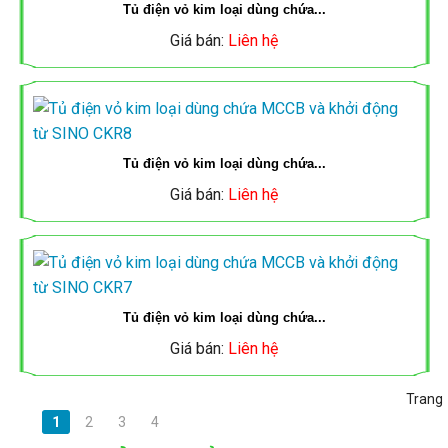
ỐNG
Tủ điện vỏ kim loại dùng chứa...
ĐÈN
CẨU
TẮC
MCB,
ĐÈN
Giá bán:
Liên hệ
ĐIỆN
NĂNG
TRỤC
Ổ
MCCB
LED,
MPE
LƯỢNG
CẮM
SINO
ĐÈN
MẶT
ỐNG
PANASONIC
NĂNG
Tủ điện vỏ kim loại dùng chứa...
MCB,
TRỜI
Giá bán:
Liên hệ
ĐIỆN
LƯỢNG
CÔNG
MCCB
TIẾN
QUAY
MẶT
TỦ
TẮC
MPE
PHÁT
LẠI
TRỜI
ĐIỆN,
Ổ
Tủ điện vỏ kim loại dùng chứa...
MCB,
THANG
CẮM
ĐÈN
TỦ
Giá bán:
Liên hệ
MCCB,
MÁNG
AC
LED
ĐIỆN,
Trang
CONTACTER
CÁP
1
2
3
4
AC
THANG
LS