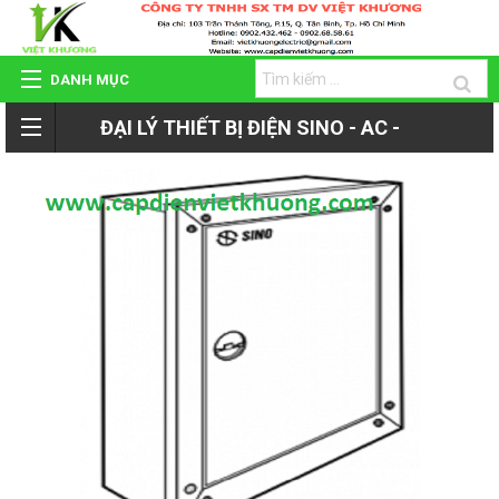
DANH MỤC
ĐẠI LÝ THIẾT BỊ ĐIỆN SINO - AC -
TRANG CHỦ
ROMAN - TIẾN PHÁT
GIỚI THIỆU
QUAY
SẢN PHẨM
LẠI
HỆ THỐNG ĐẠI LÝ
SẢN
DỰ ÁN - CÔNG TRÌNH
PHẨM