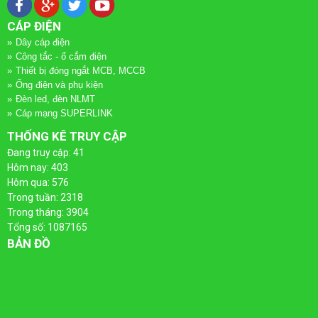
LƯỢNG
ĐIỆN
CÁP ĐIỆN
MẶT
-
Dây cáp điện
Công tắc - ổ cắm điện
TRỜI
THANG
Thiết bị đóng ngắt MCB, MCCB
Ống điện và phụ kiện
MÁNG
Đèn led, đèn NLMT
Cáp mạng SUPERLINK
CÁP
THỐNG KÊ TRUY CẬP
Đang truy cập: 41
Hôm nay: 403
Hôm qua: 576
Trong tuần: 2318
Trong tháng: 3904
Tổng số: 1087165
BẢN ĐỒ