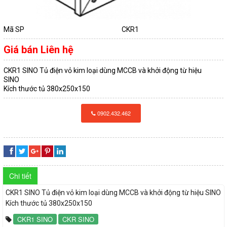
QUAY
DÂY
TÀI LIỆU
LẠI
CÁP
Mã SP
CKR1
TIN TỨC
ĐIỆN
Giá bán
Liên hệ
DÂY
CKR1 SINO Tủ điện vỏ kim loại dùng MCCB và khởi động từ hiệu
LIÊN HỆ
QUAY
CÁP
ỐNG
SINO
Kích thước tủ 380x250x150
LẠI
ĐIỆN
ĐIỆN
0902.432.462
VÀ
CÁP
ỐNG
PHỤ
ĐIỆN
ĐIỆN
KIỆN
CADIVI
VÀ
Chi tiết
QUAY
PHỤ
CÔNG
CKR1 SINO Tủ điện vỏ kim loại dùng MCCB và khởi động từ hiệu SINO
CÁP
Kích thước tủ 380x250x150
LẠI
KIỆN
TẮC
CKR1 SINO
CKR SINO
ĐIỆN