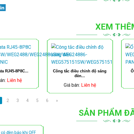
XEM THÊ
ta RJ45-8P8C...
Công tắc điều chỉnh độ sáng
Ổ
đèn...
bán:
Liên hệ
Giá bán:
Liên hệ
2
3
4
5
6
»
SẢN PHẨM Đ