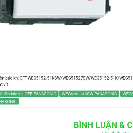
 PHÁT
ỢNG MẶT TRỜI
HANG MÁNG CÁP
ó đèn báo khi OFF WEG5152-51KSW/WEG51527SW/WEG5152-51K/WEG5
t vít
có đèn báo khi OFF PANASONIC
WEG5152-51KSW PANASONIC
WEG5
NASONIC
BÌNH LUẬN & C