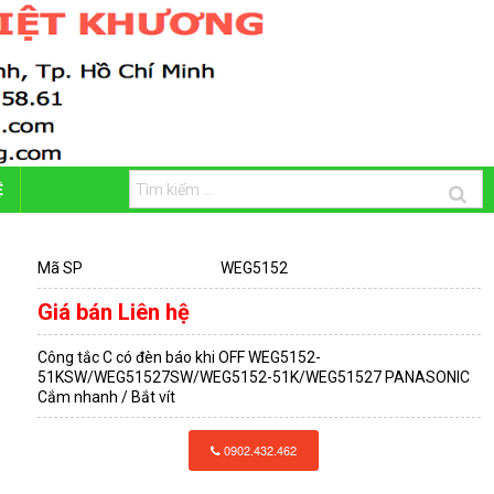
Ệ
Mã SP
WEG5152
Giá bán
Liên hệ
Công tắc C có đèn báo khi OFF WEG5152-
51KSW/WEG51527SW/WEG5152-51K/WEG51527 PANASONIC
Cắm nhanh / Bắt vít
0902.432.462