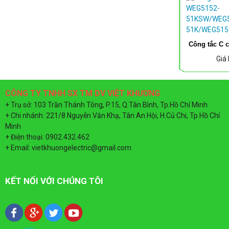
Công tắc C c
ỐNG ĐIỆN COMET D20
Giá
CÔNG TY TNHH SX TM DV VIỆT KHƯƠNG
+ Trụ sở: 103 Trần Thánh Tông, P.15, Q.Tân Bình, Tp.Hồ Chí Minh
+ Chi nhánh: 221/8 Nguyễn Văn Khạ, Tân An Hội, H.Củ Chi, Tp.Hồ Chí
Minh
+ Điện thoại: 0902.432.462
+ Email: vietkhuongelectric@gmail.com
KẾT NỐI VỚI CHÚNG TÔI