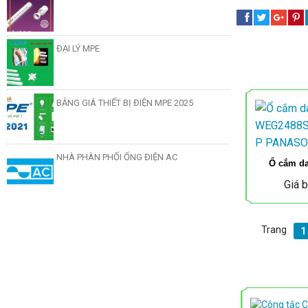
ĐẠI LÝ MPE
BẢNG GIÁ THIẾT BỊ ĐIỆN MPE 2025
Máng đèn led baten 1m2 Comet
NHÀ PHÂN PHỐI ỐNG ĐIỆN AC
Ổ cắm da
Giá 
Trang
1