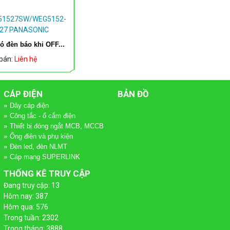
ó đèn báo khi OFF...
 bán:
Liên hệ
CÁP ĐIỆN
BẢN ĐỒ
Dây cáp điện
Công tắc - ổ cắm điện
Thiết bị đóng ngắt MCB, MCCB
Ống điện và phụ kiện
Đèn led, đèn NLMT
Cáp mạng SUPERLINK
THỐNG KÊ TRUY CẬP
Đang truy cập: 13
Hôm nay: 387
Hôm qua: 576
Trong tuần: 2302
Trong tháng: 3888