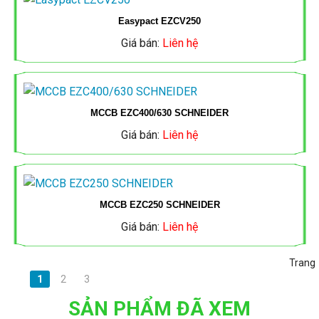
ỐNG
ĐÈN
Easypact EZCV250
CẨU
TẮC
MCB,
ĐÈN
ĐIỆN
Giá bán:
Liên hệ
NĂNG
TRỤC
Ổ
MCCB
LED,
MPE
LƯỢNG
CẮM
SINO
ĐÈN
MẶT
ỐNG
MCCB EZC400/630 SCHNEIDER
PANASONIC
NĂNG
MCB,
TRỜI
Giá bán:
Liên hệ
ĐIỆN
LƯỢNG
CÔNG
MCCB
TIẾN
QUAY
MẶT
TỦ
TẮC
MPE
PHÁT
LẠI
TRỜI
ĐIỆN,
MCCB EZC250 SCHNEIDER
Ổ
Giá bán:
Liên hệ
MCB,
THANG
CẮM
ĐÈN
TỦ
MCCB,
Trang
MÁNG
AC
LED
ĐIỆN,
1
2
3
CONTACTER
CÁP
SẢN PHẨM ĐÃ XEM
AC
THANG
LS