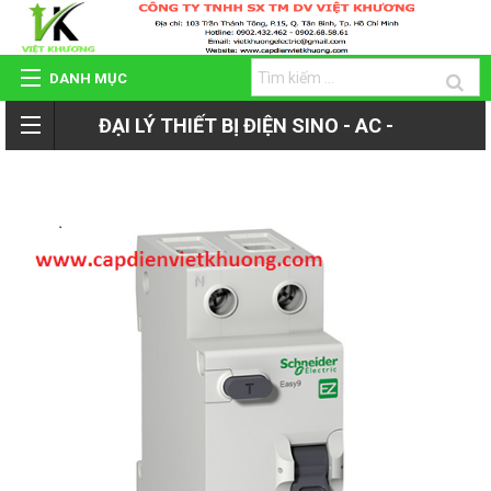
DANH MỤC
ĐẠI LÝ THIẾT BỊ ĐIỆN SINO - AC -
TRANG CHỦ
ROMAN - TIẾN PHÁT
GIỚI THIỆU
QUAY
SẢN PHẨM
LẠI
HỆ THỐNG ĐẠI LÝ
SẢN
DỰ ÁN - CÔNG TRÌNH
PHẨM