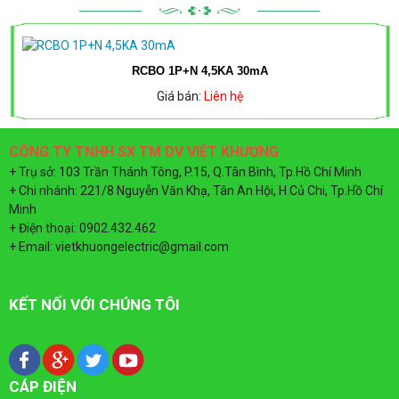
MÁNG
CÁP
ĐÈN
CÁP
MẠNG
RCBO 1P+N 4,5KA 30mA
LED
Giá bán:
Liên hệ
SUPERLINK
MPE
TỦ
ĐIỆN
ỐNG
CÔNG TY TNHH SX TM DV VIỆT KHƯƠNG
ĐÈN
+ Trụ sở: 103 Trần Thánh Tông, P.15, Q.Tân Bình, Tp.Hồ Chí Minh
SINO
GÂN
+ Chi nhánh: 221/8 Nguyễn Văn Khạ, Tân An Hội, H.Củ Chi, Tp.Hồ Chí
LED
Minh
XOẮN
+ Điện thoại: 0902.432.462
TIẾN
TỦ
+ Email: vietkhuongelectric@gmail.com
HDPE
PHÁT
ĐIỆN
KẾT NỐI VỚI CHÚNG TÔI
MPE
ĐÈN
NĂNG
TỦ
CÁP ĐIỆN