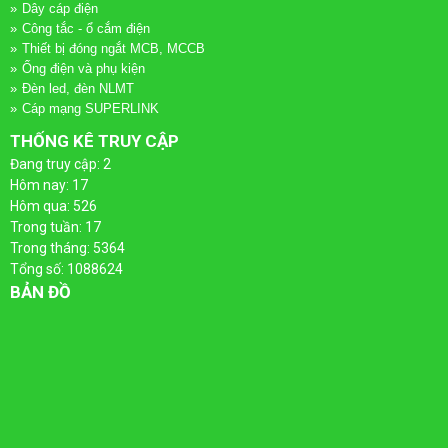
LƯỢNG
ĐIỆN
Dây cáp điện
Công tắc - ổ cắm điện
MẶT
-
Thiết bị đóng ngắt MCB, MCCB
Ống điện và phụ kiện
TRỜI
THANG
Đèn led, đèn NLMT
Cáp mạng SUPERLINK
MÁNG
THỐNG KÊ TRUY CẬP
Đang truy cập: 2
CÁP
Hôm nay: 17
Hôm qua: 526
Trong tuần: 17
Trong tháng: 5364
Tổng số: 1088624
BẢN ĐỒ